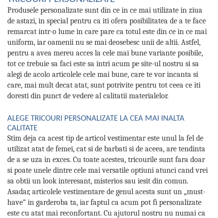
Produsele personalizate sunt din ce in ce mai utilizate in ziua
de astazi, in special pentru ca iti ofera posibilitatea de a te face
remarcat intr-o lume in care pare ca totul este din ce in ce mai
uniform, iar oamenii nu se mai deosebesc unii de altii. Astfel,
pentru a avea mereu acces la cele mai bune variante posibile,
tot ce trebuie sa faci este sa intri acum pe site-ul nostru si sa
alegi de acolo articolele cele mai bune, care te vor incanta si
care, mai mult decat atat, sunt potrivite pentru tot ceea ce iti
doresti din punct de vedere al calitatii materialelor.
ALEGE TRICOURI PERSONALIZATE LA CEA MAI INALTA
CALITATE
Stim deja ca acest tip de articol vestimentar este unul la fel de
utilizat atat de femei, cat si de barbati si de aceea, are tendinta
de a se uza in exces. Cu toate acestea, tricourile sunt fara doar
si poate unele dintre cele mai versatile optiuni atunci cand vrei
sa obtii un look interesant, misterios sau iesit din comun.
Asadar, articolele vestimentare de genul acesta sunt un „must-
have” in garderoba ta, iar faptul ca acum pot fi personalizate
este cu atat mai reconfortant. Cu ajutorul nostru nu numai ca