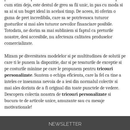
cum stim deja, este destul de greu sa fii unic, in pas cu moda si
sa ai si un buget ideal in acelasi timp. De aceea, iti oferim o
gama de pret incredibila, care sa se potriveasca tuturor
gusturilor si mai ales tuturor nevoilor financiare posibile.
Totodata, ne dorim sa mai subliniem si faptul ca preturile
noastre, desi accesibile, nu afecteaza calitatea produselor
comercializate.
Mizam pe diversitatea modelelor si pe multitudinea de solutii pe
care ti le punem la dispozitie, dar si pe tesaturile de exceptie si
pe costurile minime pe care le propunem pentru
tricouri
personalizate
. Suntem o echipa eficienta, care la fel ca tine a
inteles ce inseamna nevoia de a iesi din normalul colectiv si
mai ales dorinta de a fi original din toate punctele de vedere.
Descopera colectia noastra de
tricouri personalizate
si
bucura-te de articole unice, amuzante sau cu mesaje
motivationale!
NEWSLETTER