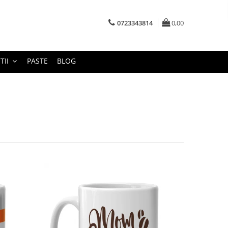
0723343814
0,00
TII
PASTE
BLOG