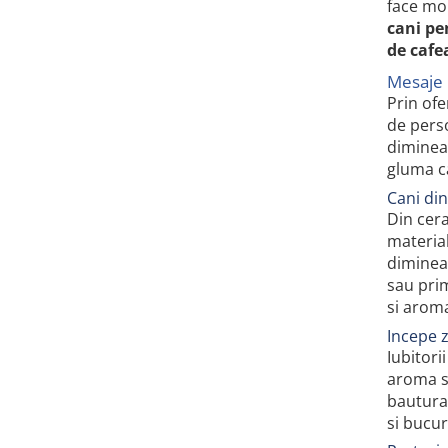
face mom
cani pe
de cafe
Mesaje 
Prin of
de perso
dimineat
gluma ca
Cani din
Din cera
material
dimineat
sau prim
si aroma
Incepe 
Iubitori
aroma si
bautura
si bucur