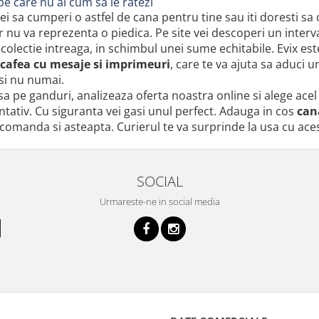
pe care nu ai cum sa le ratezi
rei sa cumperi o astfel de cana pentru tine sau iti doresti sa
r nu va reprezenta o piedica. Pe site vei descoperi un interva
 o colectie intreaga, in schimbul unei sume echitabile. Evix e
 cafea cu mesaje si imprimeuri
, care te va ajuta sa aduci 
 si nu numai.
a pe ganduri, analizeaza oferta noastra online si alege acel
tativ. Cu siguranta vei gasi unul perfect. Adauga in cos
can
comanda si asteapta. Curierul te va surprinde la usa cu ace
SOCIAL
Urmareste-ne in social media