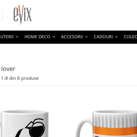
JUTERII
HOME DECO
ACCESORII
CADOURI
COLEC
 lover
1-
8
din
8
produse