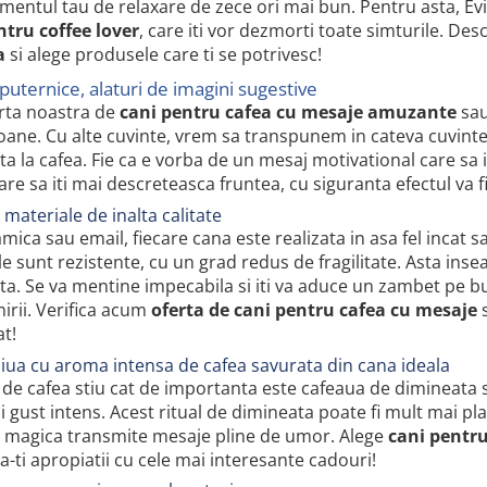
entul tau de relaxare de zece ori mai bun. Pentru asta, Evix 
ntru coffee lover
, care iti vor dezmorti toate simturile. De
a
si alege produsele care ti se potrivesc!
puternice, alaturi de imagini sugestive
erta noastra de
cani pentru cafea cu mesaje amuzante
sau
ane. Cu alte cuvinte, vrem sa transpunem in cateva cuvinte 
a la cafea. Fie ca e vorba de un mesaj motivational care sa iti
re sa iti mai descreteasca fruntea, cu siguranta efectul va fi 
 materiale de inalta calitate
mica sau email, fiecare cana este realizata in asa fel incat 
e sunt rezistente, cu un grad redus de fragilitate. Asta inseam
a. Se va mentine impecabila si iti va aduce un zambet pe bu
irii. Verifica acum
oferta de cani pentru cafea cu mesaje
s
t!
ziua cu aroma intensa de cafea savurata din cana ideala
i de cafea stiu cat de importanta este cafeaua de dimineata s
 gust intens. Acest ritual de dimineata poate fi mult mai pl
 magica transmite mesaje pline de umor. Alege
cani pentru
a-ti apropiatii cu cele mai interesante cadouri!