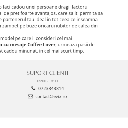
 o faci cadou unei persoane dragi, factorul
l de pret foarte avantajos, care sa iti permita sa
ste partenerul tau ideal in tot ceea ce inseamna
un zambet pe buze oricarui iubitor de cafea din
 model pe care il consideri cel mai
a cu mesaje Coffee Lover
, urmeaza pasii de
st cadou minunat, in cel mai scurt timp.
SUPORT CLIENTI
09:00 - 18:00
0723343814
contact@evix.ro