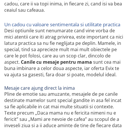
cadou, care ii va topi inima, in fiecare zi, cand isi va bea
ceaiul sau cafeaua.
Un cadou cu valoare sentimentala si utilitate practica
Desi optiunile sunt nenumarate cand vine vorba de
mici atentii care iti atrag privirea, este important ca nici
latura practica sa nu fie neglijata pe deplin. Mamele, in
special, tind sa aprecieze mult mai mult obiectele pe
care le pot folosi, care au un scop clar, dincolo de
aspect.
Canile cu mesaje pentru mama
sunt cea mai
buna imbinare a celor doua aspecte, iar oferta Evix te
va ajuta sa gasesti, fara doar si poate, modelul ideal.
Mesaje care ajung direct la inima
Pline de emotie sau amuzante, mesajele de pe canile
destinate mamelor sunt special gandite in asa fel incat
sa fie aplicabile in cat mai multe situatii si contexte.
Texte precum „Daca mama nu e fericita nimeni nu e
fericit” sau „Mami are nevoie de cafea” au scopul de a
inveseli ziua si a ii aduce aminte de tine de fiecare data