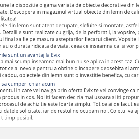
 pune la dispozitie o gama variata de obiecte decorative din
tate. Descopera in magazinul virtual obiecte din lemn de cali
itatea!
le din lemn sunt atent decupate, slefuite si montate, astfel 
. Detaliile sunt realizate cu grija, de la perforatii, la vopsir
ul final sa fie pe masura asteptarilor fiecarui client. Vopsite 
 au o durata ridicata de viata, ceea ce inseamna ca isi vor 
rile sunt un avantaj la Evix
a mai scump inseamna mai bun nu se aplica in acest caz. Cu 
tot ce ai nevoie pentru a obtine o incapere deosebita si arm
ci cadou, obiectele din lemn sunt o investitie benefica, cu ca
a sa cumperi chiar acum
ntul in care vei naviga prin oferta Evix te vei convinge ca n
 produs in cos. Noi iti facem decizia mai usoara si iti propu
 procesul de achizitie este foarte simplu. Tot ce ai de facut es
 datele solicitate, iar de restul ne ocupam noi. Coletul va aju
t timp posibil.