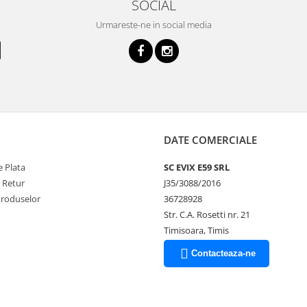
SOCIAL
Urmareste-ne in social media
DATE COMERCIALE
 Plata
SC EVIX E59 SRL
e Retur
J35/3088/2016
Produselor
36728928
Str. C.A. Rosetti nr. 21
Timisoara, Timis
Contacteaza-ne