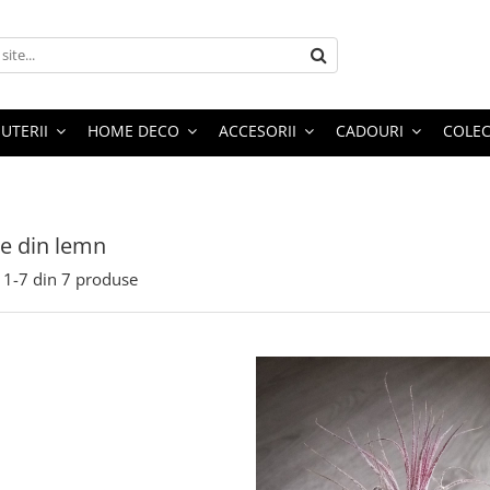
JUTERII
HOME DECO
ACCESORII
CADOURI
COLEC
e din lemn
1-
7
din
7
produse