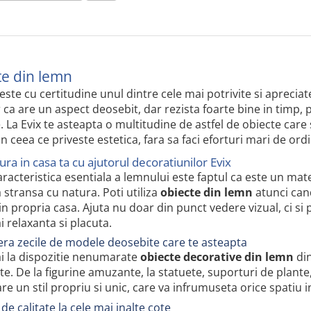
te din lemn
ste cu certitudine unul dintre cele mai potrivite si aprecia
ca are un aspect deosebit, dar rezista foarte bine in timp, p
e. La Evix te asteapta o multitudine de astfel de obiecte care s
in ceea ce priveste estetica, fara sa faci eforturi mari de ord
ra in casa ta cu ajutorul decoratiunilor Evix
aracteristica esentiala a lemnului este faptul ca este un mat
 stransa cu natura. Poti utiliza
obiecte din lemn
atunci cand
n propria casa. Ajuta nu doar din punct vedere vizual, ci si p
 relaxanta si placuta.
ra zecile de modele deosebite care te asteapta
ai la dispozitie nenumarate
obiecte decorative din lemn
din
te. De la figurine amuzante, la statuete, suporturi de plante
are un stil propriu si unic, care va infrumuseta orice spatiu 
 de calitate la cele mai inalte cote