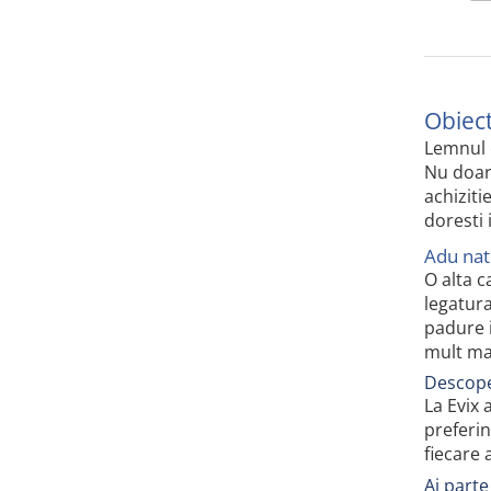
Obiec
Lemnul e
Nu doar 
achiziti
doresti 
Adu natu
O alta c
legatura
padure i
mult mai
Descope
La Evix 
preferin
fiecare 
Ai parte