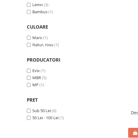
Lemn
(3)
Bambus
(1)
CULOARE
Maro
(1)
Natur, rosu
(1)
PRODUCATORI
Evix
(1)
MBR
(5)
MP
(1)
PRET
Sub 50 Lei
(6)
Dec
50 Lei - 100 Lei
(1)