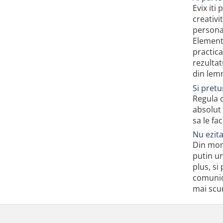
Evix iti
creativi
personal
Elemente
practica
rezultat
din lemn
Si pretu
Regula c
absolut 
sa le fa
Nu ezit
Din mome
putin un
plus, si
comunici
mai scur