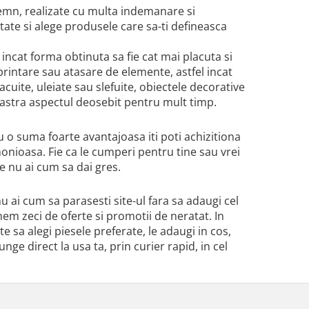
 lemn, realizate cu multa indemanare si
tate si alege produsele care sa-ti defineasca
incat forma obtinuta sa fie cat mai placuta si
e, printare sau atasare de elemente, astfel incat
lacuite, uleiate sau slefuite, obiectele decorative
pastra aspectul deosebit pentru mult timp.
o suma foarte avantajoasa iti poti achizitiona
onioasa. Fie ca le cumperi pentru tine sau vrei
re nu ai cum sa dai gres.
u ai cum sa parasesti site-ul fara sa adaugi cel
nem zeci de oferte si promotii de neratat. In
te sa alegi piesele preferate, le adaugi in cos,
nge direct la usa ta, prin curier rapid, in cel