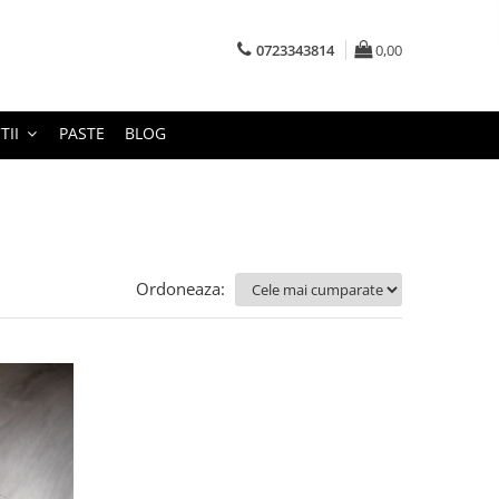
0723343814
0,00
TII
PASTE
BLOG
Ordoneaza: