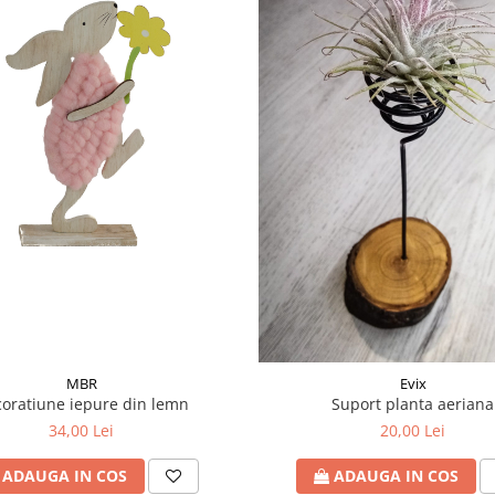
MBR
Evix
oratiune iepure din lemn
Suport planta aeriana
34,00 Lei
20,00 Lei
ADAUGA IN COS
ADAUGA IN COS