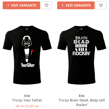
VEZI VARIANTE
VEZI VARIANTE
Evix
Evix
Tricou Your Father
Tricou Brain Dead, Body still
Rockin'
de la 55,00 Lei