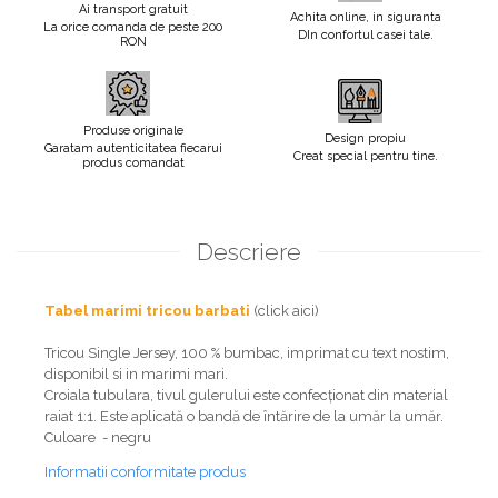
Ai transport gratuit
Achita online, in siguranta
La orice comanda de peste 200
DIn confortul casei tale.
RON
Produse originale
Design propiu
Garatam autenticitatea fiecarui
Creat special pentru tine.
produs comandat
Descriere
Tabel marimi tricou barbati
(click aici)
Tricou Single Jersey, 100 % bumbac, imprimat cu text nostim,
disponibil si in marimi mari.
Croiala tubulara, tivul gulerului este confecționat din material
raiat 1:1. Este aplicată o bandă de întărire de la umăr la umăr.
Culoare - negru
Informatii conformitate produs