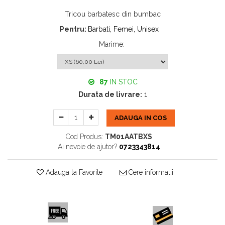
Tricou barbatesc din bumbac
Pentru:
Barbati, Femei, Unisex
Marime
:
87
IN STOC
Durata de livrare:
1
ADAUGA IN COS
Cod Produs:
TM01AATBXS
Ai nevoie de ajutor?
0723343814
Adauga la Favorite
Cere informatii