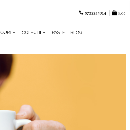
0723343814
0,00
OURI
COLECTII
PASTE
BLOG