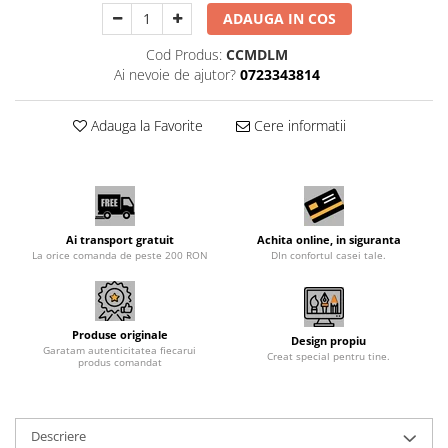
ADAUGA IN COS
Cod Produs:
CCMDLM
Ai nevoie de ajutor?
0723343814
Adauga la Favorite
Cere informatii
Ai transport gratuit
Achita online, in siguranta
La orice comanda de peste 200 RON
DIn confortul casei tale.
Produse originale
Design propiu
Garatam autenticitatea fiecarui
Creat special pentru tine.
produs comandat
Descriere