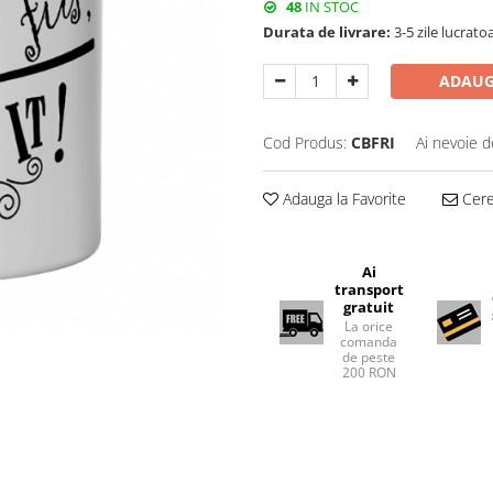
48
IN STOC
Durata de livrare:
3-5 zile lucrato
ADAUG
Cod Produs:
CBFRI
Ai nevoie d
Adauga la Favorite
Cere 
Ai
transport
gratuit
La orice
comanda
de peste
200 RON