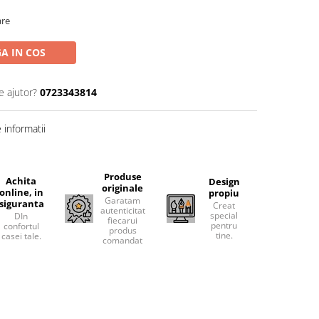
are
A IN COS
e ajutor?
0723343814
informatii
Produse
Achita
Design
originale
online, in
propiu
Garatam
siguranta
Creat
autenticitatea
special
DIn
fiecarui
pentru
confortul
produs
tine.
casei tale.
comandat