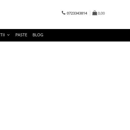
0723343814
0,00
TII
PASTE
BLOG