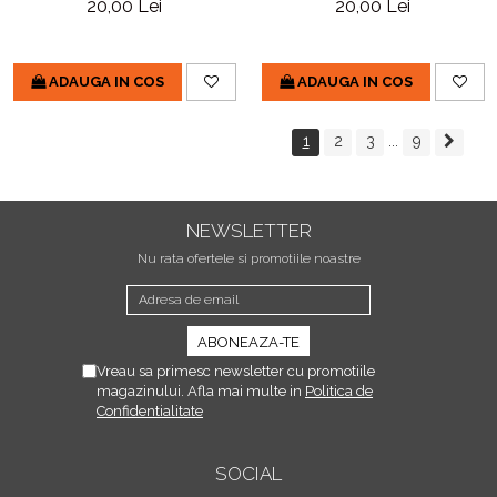
20,00 Lei
20,00 Lei
ADAUGA IN COS
ADAUGA IN COS
1
2
3
...
9
NEWSLETTER
Nu rata ofertele si promotiile noastre
Vreau sa primesc newsletter cu promotiile
magazinului. Afla mai multe in
Politica de
Confidentialitate
SOCIAL