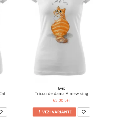
Evix
Cat
Tricou de dama A-mew-sing
T
65,00 Lei
VEZI VARIANTE