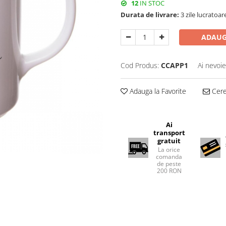
12
IN STOC
Durata de livrare:
3 zile lucratoar
ADAUG
Cod Produs:
CCAPP1
Ai nevoie
Adauga la Favorite
Cere 
Ai
transport
gratuit
La orice
comanda
de peste
200 RON