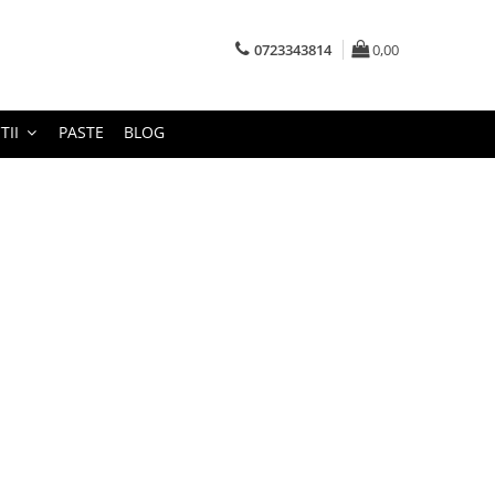
0723343814
0,00
TII
PASTE
BLOG