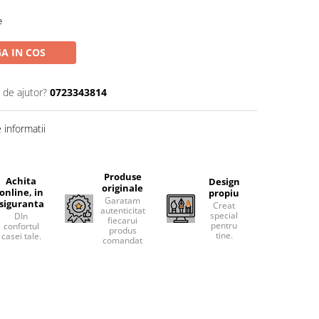
e
A IN COS
 de ajutor?
0723343814
informatii
Produse
Achita
Design
originale
online, in
propiu
Garatam
siguranta
Creat
autenticitatea
special
DIn
fiecarui
pentru
confortul
produs
tine.
casei tale.
comandat