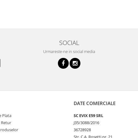
SOCIAL
Urmareste-ne in social media
DATE COMERCIALE
 Plata
SC EVIX E59 SRL
e Retur
J35/3088/2016
Produselor
36728928
Str. C.A. Rosetti nr. 21