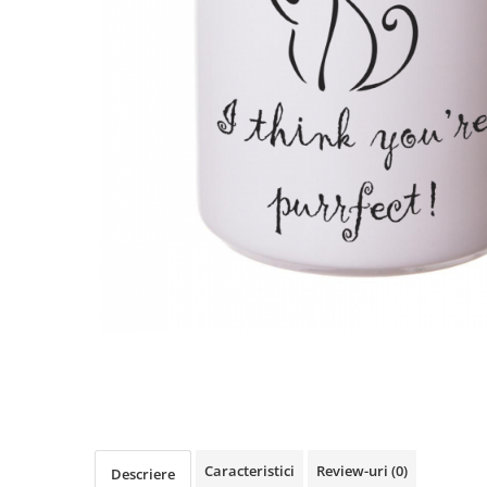
Distribuie
pe
Facebook
Caracteristici
Review-uri
(0)
Descriere