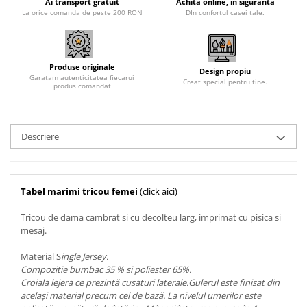
Ai transport gratuit
Achita online, in siguranta
La orice comanda de peste 200 RON
DIn confortul casei tale.
Produse originale
Design propiu
Garatam autenticitatea fiecarui
Creat special pentru tine.
produs comandat
Descriere
Tabel marimi tricou femei
(click aici)
Tricou de dama cambrat si cu decolteu larg, imprimat cu pisica si
mesaj.
Material S
ingle Jersey.
Compozitie bumbac 35 % si poliester 65%.
Croială lejeră ce prezintă cusături laterale.Gulerul este finisat din
acelaşi material precum cel de bază. La nivelul umerilor este