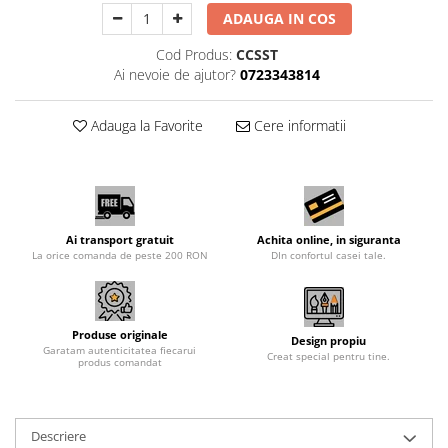
ADAUGA IN COS
Cod Produs:
CCSST
Ai nevoie de ajutor?
0723343814
Adauga la Favorite
Cere informatii
Ai transport gratuit
Achita online, in siguranta
La orice comanda de peste 200 RON
DIn confortul casei tale.
Produse originale
Design propiu
Garatam autenticitatea fiecarui
Creat special pentru tine.
produs comandat
Descriere