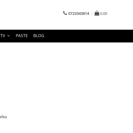
0723343814
0,00
TII
PASTE
BLOG
afea