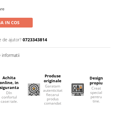
are
A IN COS
e de ajutor?
0723343814
informatii
Produse
Achita
Design
originale
online, in
propiu
Garatam
siguranta
Creat
autenticitatea
special
DIn
fiecarui
pentru
confortul
produs
tine.
casei tale.
comandat