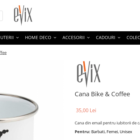
JUTERII
HOME DECO
ACCESORII
CADOURI
COLEC
ffee
Cana Bike & Coffee
35,00 Lei
Cana din email pentru iubitorii de c
Pentru:
Barbati, Femei, Unisex