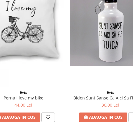
Evix
Evix
Perna I love my bike
Bidon Sunt Sanse Ca Aici Sa F
44,00 Lei
36,00 Lei
ADAUGA IN COS
ADAUGA IN COS