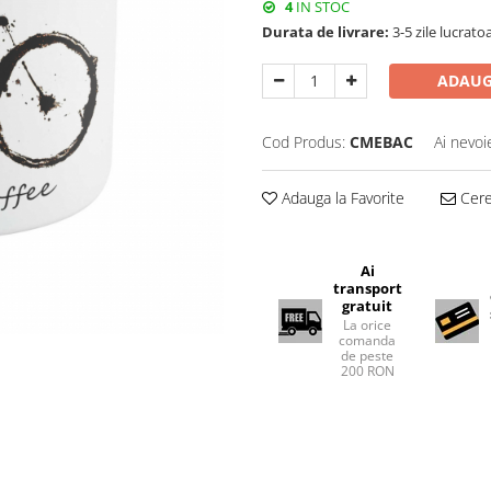
4
IN STOC
Durata de livrare:
3-5 zile lucrato
ADAUG
Cod Produs:
CMEBAC
Ai nevoi
Adauga la Favorite
Cere 
Ai
transport
gratuit
La orice
comanda
de peste
200 RON