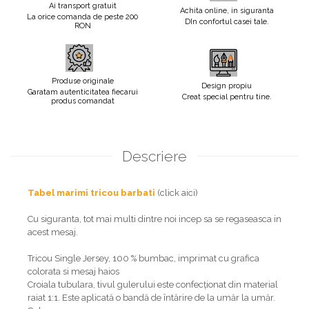
Ai transport gratuit
Achita online, in siguranta
La orice comanda de peste 200
DIn confortul casei tale.
RON
Produse originale
Design propiu
Garatam autenticitatea fiecarui
Creat special pentru tine.
produs comandat
Descriere
Tabel marimi tricou barbati
(click aici)
Cu siguranta, tot mai multi dintre noi incep sa se regaseasca in
acest mesaj.
Tricou Single Jersey, 100 % bumbac, imprimat cu grafica
colorata si mesaj haios
Croiala tubulara, tivul gulerului este confecționat din material
raiat 1:1. Este aplicată o bandă de întărire de la umăr la umăr.