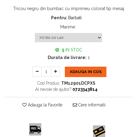
Tricou negru din bumbac cu imprimeu colorat tip mesaj
Pentru:
Barbati
Marime
:
5
IN STOC
Durata de livrare:
1
ADAUGA IN COS
Cod Produs:
TM12901DCPXS
Ai nevoie de ajutor?
0723343814
Adauga la Favorite
Cere informatii