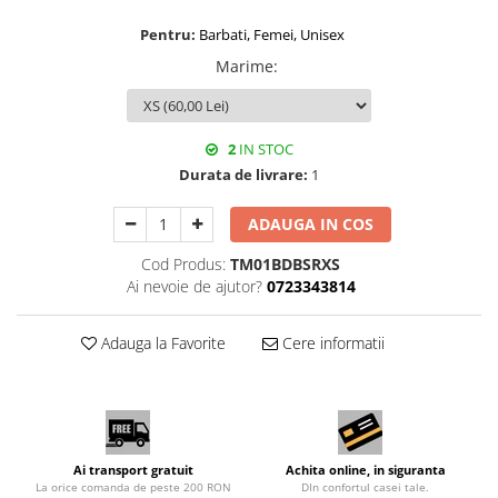
Pentru:
Barbati, Femei, Unisex
Marime
:
2
IN STOC
Durata de livrare:
1
ADAUGA IN COS
Cod Produs:
TM01BDBSRXS
Ai nevoie de ajutor?
0723343814
Adauga la Favorite
Cere informatii
Ai transport gratuit
Achita online, in siguranta
La orice comanda de peste 200 RON
DIn confortul casei tale.