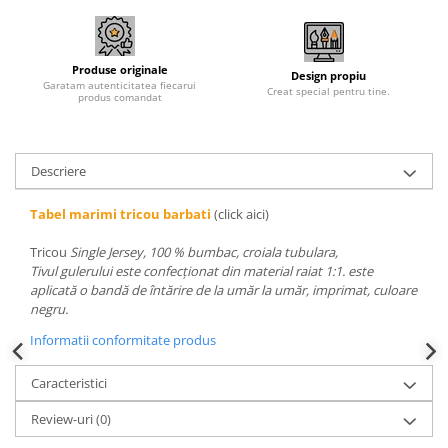
Produse originale
Design propiu
Garatam autenticitatea fiecarui
Creat special pentru tine.
produs comandat
Descriere
Tabel marimi tricou barbati
(click aici)
Tricou
Single Jersey, 100 % bumbac, croiala tubulara,
Tivul gulerului este confecționat din material raiat 1:1. este
aplicată o bandă de întărire de la umăr la umăr, imprimat, culoare
negru.
Informatii conformitate produs
Caracteristici
Review-uri
(0)