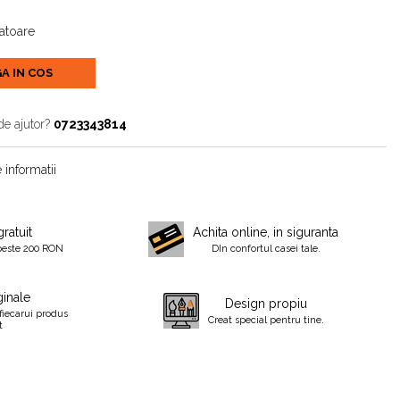
ratoare
A IN COS
de ajutor?
0723343814
 informatii
gratuit
Achita online, in siguranta
peste 200 RON
DIn confortul casei tale.
inale
Design propiu
fiecarui produs
Creat special pentru tine.
t