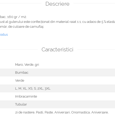
Descriere
bac, 160 gr / m2.
gust al gulerului este confecționat din material raiat 1:1, cu adaos de 5 % elas
 umăr, de culoare de camuflaj.
rodus
Caracteristici
Maro,
Verde,
gri
Bumbac
Verde
L,
M,
XL,
XS,
S,
2XL,
3XL
Imbracaminte
Tubular
zi de nastere,
Pasti,
Paste,
Aniversari,
Onomastica,
Aniversare,