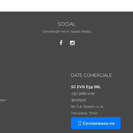
SOCIAL
Urmareste-ne in social media
DATE COMERCIALE
a
SC EVIX E59 SRL
J35/3088/2016
elor
36728928
Str. C.A. Rosetti nr. 21
Timisoara, Timis
Contacteaza-ne