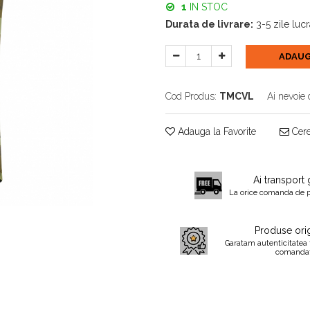
1
IN STOC
Durata de livrare:
3-5 zile luc
ADAUG
Cod Produs:
TMCVL
Ai nevoie 
Adauga la Favorite
Cere
Ai transport 
La orice comanda de 
Produse orig
Garatam autenticitatea 
comanda