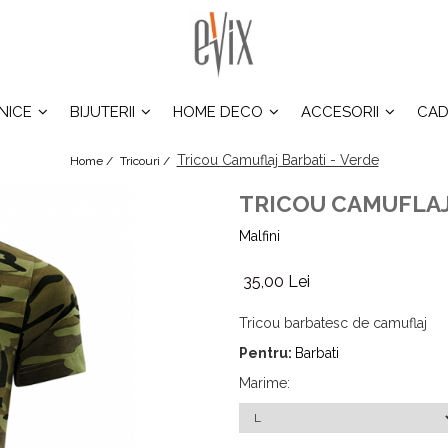
INICE
BIJUTERII
HOME DECO
ACCESORII
CAD
Tricou Camuflaj Barbati - Verde
Home /
Tricouri /
TRICOU CAMUFLAJ
Malfini
35,00 Lei
Tricou barbatesc de camuflaj
Pentru:
Barbati
Marime
: