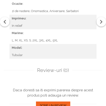
Ocazie:
zi de nastere,
Onomastica,
Aniversare,
Sarbatori
Imprimeu:
In relief
Marime:
L,
M,
XL,
XS,
S,
2XL,
3XL,
4XL,
5XL
Model:
Tubular
Review-uri
(0)
Daca doresti sa iti exprimi parerea despre acest
produs poti adauga un review.
SCRIE UN REVIEW