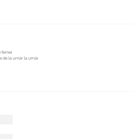
u femei
ire de la umăr la umăr.