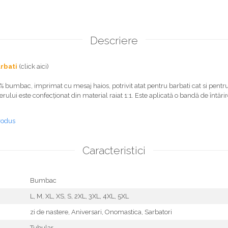
Descriere
rbati
(click aici)
 % bumbac, imprimat cu mesaj haios, potrivit atat pentru barbati cat si pentr
lerului este confecționat din material raiat 1:1. Este aplicată o bandă de întăr
rodus
Caracteristici
Bumbac
L,
M,
XL,
XS,
S,
2XL,
3XL,
4XL,
5XL
zi de nastere,
Aniversari,
Onomastica,
Sarbatori
Tubular