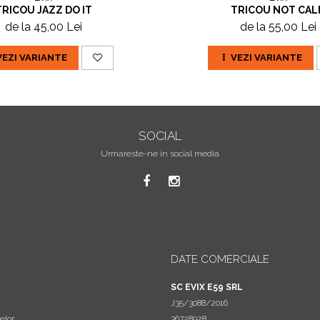
TRICOU JAZZ DO IT
TRICOU NOT CAL
de la 45,00 Lei
de la 55,00 Lei
VEZI VARIANTE
VEZI VARIANTE
SOCIAL
Urmareste-ne in social media
DATE COMERCIALE
a
SC EVIX E59 SRL
J35/3088/2016
elor
36728928