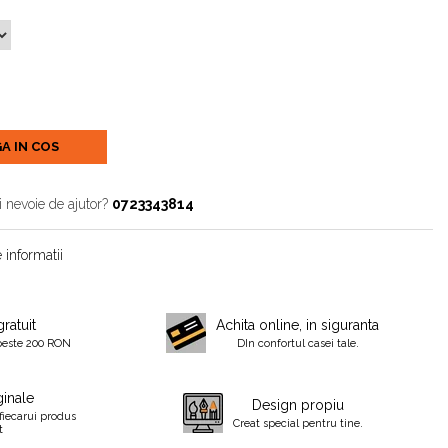
A IN COS
i nevoie de ajutor?
0723343814
 informatii
gratuit
Achita online, in siguranta
peste 200 RON
DIn confortul casei tale.
inale
Design propiu
fiecarui produs
Creat special pentru tine.
t