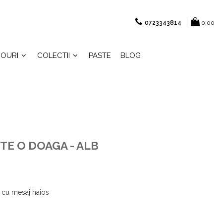
0723343814
0,00
OURI
COLECTII
PASTE
BLOG
STE O DOAGA - ALB
 cu mesaj haios