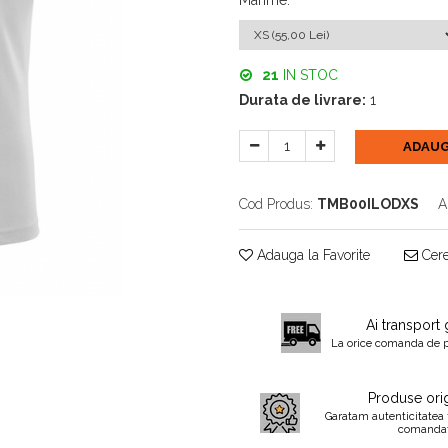
Marime
:
21
IN STOC
Durata de livrare:
1
ADAUG
Cod Produs:
TMB00ILODXS
A
Adauga la Favorite
Cere
Ai transport 
La orice comanda de 
Produse orig
Garatam autenticitatea 
comanda