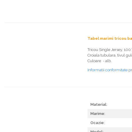
Tabel marimi tricou ba
Tricou Single Jersey, 100
Croiala tubulara, tivul gu
Culoare - alb.
Informatii conformitate p
Material:
Marime:
Ocazie:
Model: