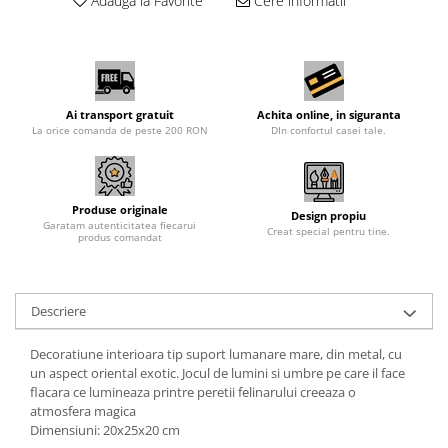
Adauga la Favorite
Cere informatii
Ai transport gratuit
Achita online, in siguranta
La orice comanda de peste 200 RON
DIn confortul casei tale.
Produse originale
Design propiu
Garatam autenticitatea fiecarui
Creat special pentru tine.
produs comandat
Descriere
Decoratiune interioara tip suport lumanare mare, din metal, cu
un aspect oriental exotic. Jocul de lumini si umbre pe care il face
flacara ce lumineaza printre peretii felinarului creeaza o
atmosfera magica
Dimensiuni: 20x25x20 cm