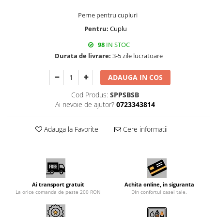
Perne pentru cupluri
Pentru:
Cuplu
98
IN STOC
Durata de livrare:
3-5 zile lucratoare
ADAUGA IN COS
Cod Produs:
SPPSBSB
Ai nevoie de ajutor?
0723343814
Adauga la Favorite
Cere informatii
Ai transport gratuit
Achita online, in siguranta
La orice comanda de peste 200 RON
DIn confortul casei tale.