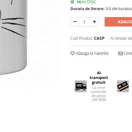
14
IN STOC
Durata de livrare:
3-5 zile lucrato
ADAUG
Cod Produs:
CASP
Ai nevoie de
Adauga la Favorite
Cere 
Ai
transport
gratuit
La orice
comanda
de peste
200 RON