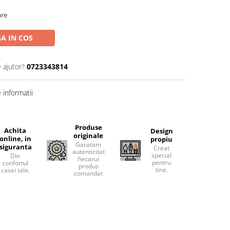
are
A IN COS
 ajutor?
0723343814
informatii
Produse
Achita
Design
originale
online, in
propiu
Garatam
siguranta
Creat
autenticitatea
special
DIn
fiecarui
pentru
confortul
produs
tine.
casei tale.
comandat