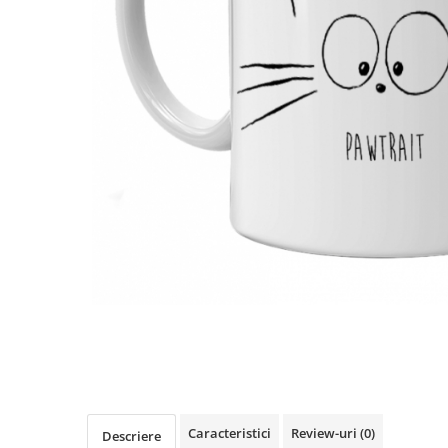
Distribuie
pe
Facebook
Caracteristici
Review-uri
(0)
Descriere