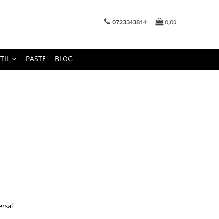
0723343814
0,00
TII
PASTE
BLOG
ersal