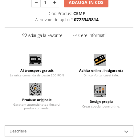
ADAUGA IN COS
Cod Produs:
CEMF
Ai nevoie de ajutor?
0723343814
Adauga la Favorite
Cere informatii
Ai transport gratuit
Achita online, in siguranta
La orice comanda de peste 200 RON
DIn confortul casei tale.
Produse originale
Design propiu
Garatam autenticitatea fiecarui
Creat special pentru tine.
produs comandat
Descriere