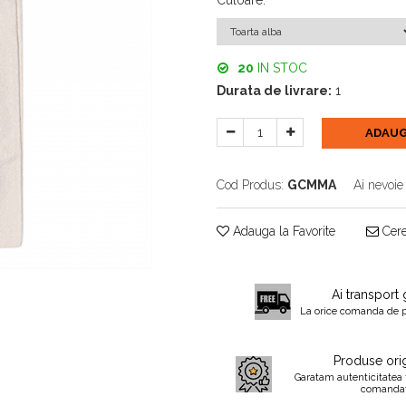
Culoare
:
20
IN STOC
Durata de livrare:
1
ADAUG
Cod Produs:
GCMMA
Ai nevoie
Adauga la Favorite
Cere
Ai transport 
La orice comanda de 
Produse orig
Garatam autenticitatea 
comanda