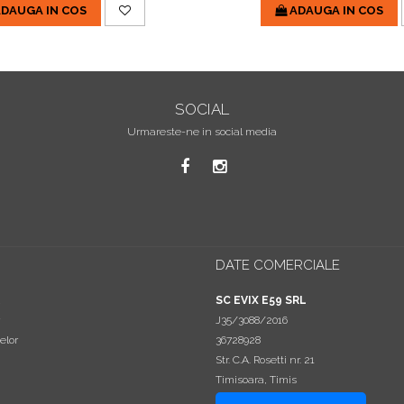
DAUGA IN COS
ADAUGA IN COS
SOCIAL
Urmareste-ne in social media
DATE COMERCIALE
a
SC EVIX E59 SRL
J35/3088/2016
elor
36728928
Str. C.A. Rosetti nr. 21
Timisoara, Timis