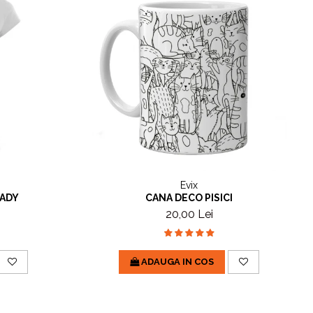
Evix
LADY
CANA DECO PISICI
20,00 Lei
ADAUGA IN COS