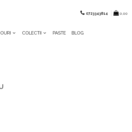
0723343814
0,00
OURI
COLECTII
PASTE
BLOG
U