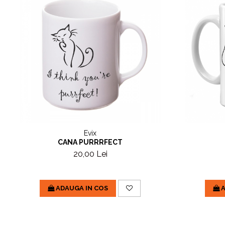
Evix
CANA PURRRFECT
20,00 Lei
ADAUGA IN COS
A