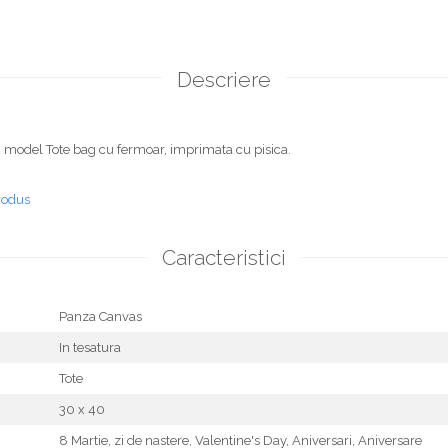
Descriere
 model Tote bag cu fermoar, imprimata cu pisica.
rodus
Caracteristici
Panza Canvas
In tesatura
Tote
30 x 40
8 Martie,
zi de nastere,
Valentine's Day,
Aniversari,
Aniversare