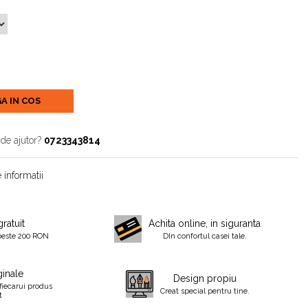
A IN COS
 de ajutor?
0723343814
 informatii
gratuit
Achita online, in siguranta
peste 200 RON
DIn confortul casei tale.
inale
Design propiu
fiecarui produs
Creat special pentru tine.
t