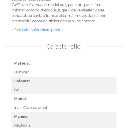
Twill, 100 % bumbac,
model cu 5 paneluri, panel frontal
îmbinat, cozoroc drept cusut, găuri de ventilaţie cusute,
bandă absorbantă a transpiraţiei, mărime ajustabilă prin
intermediul capselor, sticker detașabil pe cozoroc.
Informatii conformitate produs
Caracteristici
Material:
Bumbac
Culoare:
Gri
Model:
Inalt,
Cozoroc drept
Marime:
Reglabila