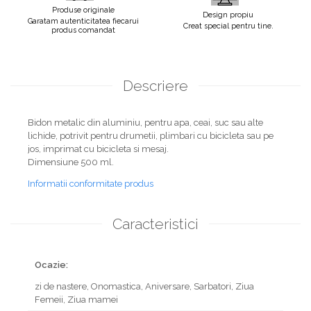
Produse originale
Design propiu
Garatam autenticitatea fiecarui
Creat special pentru tine.
produs comandat
Descriere
Bidon metalic din aluminiu, pentru apa, ceai, suc sau alte
lichide, potrivit pentru drumetii, plimbari cu bicicleta sau pe
jos, imprimat cu bicicleta si mesaj.
Dimensiune 500 ml.
Informatii conformitate produs
Caracteristici
Ocazie:
zi de nastere,
Onomastica,
Aniversare,
Sarbatori,
Ziua
Femeii,
Ziua mamei