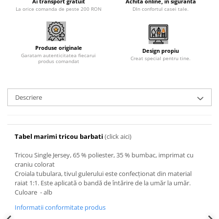
Ai transport gratuit
Achita online, in siguranta
La orice comanda de peste 200 RON
DIn confortul casei tale.
Produse originale
Design propiu
Garatam autenticitatea fiecarui
Creat special pentru tine.
produs comandat
Descriere
Tabel marimi tricou barbati
(click aici)
Tricou Single Jersey, 65 % poliester, 35 % bumbac, imprimat cu
craniu colorat
Croiala tubulara, tivul gulerului este confecționat din material
raiat 1:1. Este aplicată o bandă de întărire de la umăr la umăr.
Culoare - alb
Informatii conformitate produs