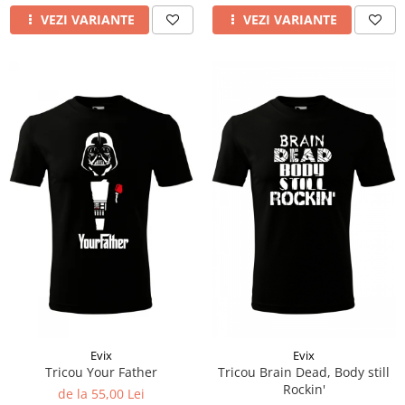
VEZI VARIANTE
VEZI VARIANTE
Evix
Evix
Tricou Your Father
Tricou Brain Dead, Body still
Rockin'
de la 55,00 Lei