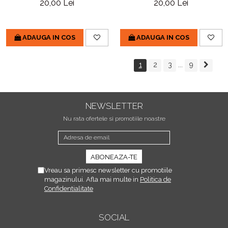
20,00 Lei
20,00 Lei
ADAUGA IN COS
ADAUGA IN COS
1
2
3
...
9
NEWSLETTER
Nu rata ofertele si promotiile noastre
Vreau sa primesc newsletter cu promotiile
magazinului. Afla mai multe in
Politica de
Confidentialitate
SOCIAL