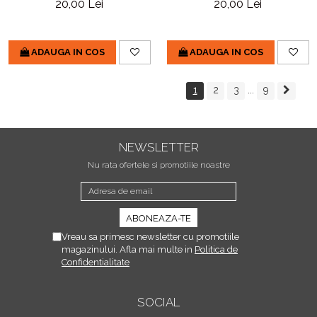
20,00 Lei
20,00 Lei
ADAUGA IN COS
ADAUGA IN COS
1
2
3
...
9
NEWSLETTER
Nu rata ofertele si promotiile noastre
Vreau sa primesc newsletter cu promotiile
magazinului. Afla mai multe in
Politica de
Confidentialitate
SOCIAL