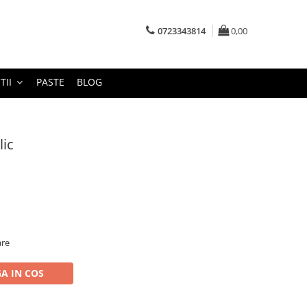
0723343814
0,00
TII
PASTE
BLOG
lic
are
A IN COS