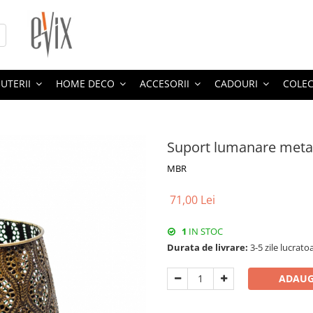
JUTERII
HOME DECO
ACCESORII
CADOURI
COLEC
Suport lumanare meta
MBR
71,00 Lei
1
IN STOC
Durata de livrare:
3-5 zile lucrato
ADAUG