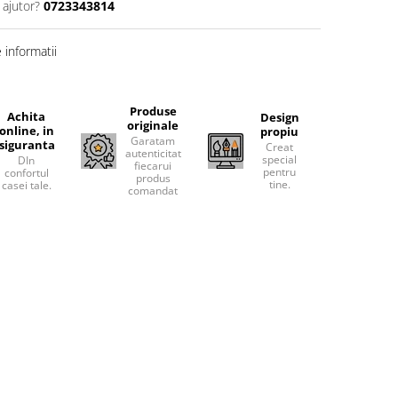
 ajutor?
0723343814
informatii
Produse
Achita
Design
originale
online, in
propiu
Garatam
siguranta
Creat
autenticitatea
special
DIn
fiecarui
pentru
confortul
produs
tine.
casei tale.
comandat