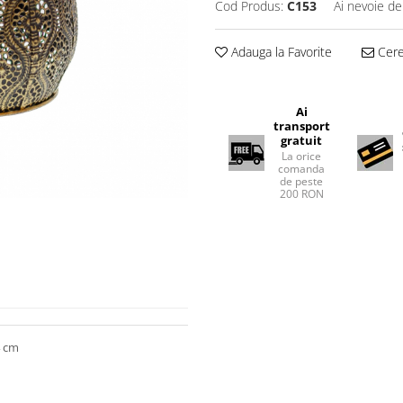
Cod Produs:
C153
Ai nevoie de
Adauga la Favorite
Cere 
Ai
transport
gratuit
La orice
comanda
de peste
200 RON
4 cm