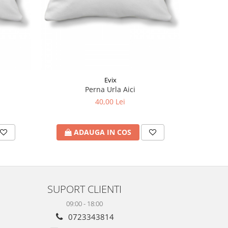
Evix
Perna Urla Aici
Set Pern
40,00 Lei
ADAUGA IN COS
A
SUPORT CLIENTI
09:00 - 18:00
0723343814