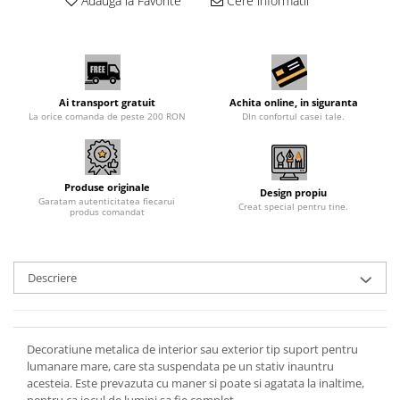
Adauga la Favorite
Cere informatii
Ai transport gratuit
Achita online, in siguranta
La orice comanda de peste 200 RON
DIn confortul casei tale.
Produse originale
Design propiu
Garatam autenticitatea fiecarui
Creat special pentru tine.
produs comandat
Descriere
Decoratiune metalica de interior sau exterior tip suport pentru
lumanare mare, care sta suspendata pe un stativ inauntru
acesteia. Este prevazuta cu maner si poate si agatata la inaltime,