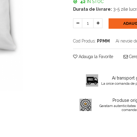
42
IN STOC
Durata de livrare:
3-5 zile luc
ADAUG
Cod Produs:
PPMM
Ai nevoie d
Adauga la Favorite
Cere
Ai transport 
La orice comanda de 
Produse orig
Garatam autenticitatea 
comanda