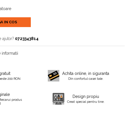
ratoare
A IN COS
e ajutor?
0723343814
 informatii
gratuit
Achita online, in siguranta
peste 200 RON
DIn confortul casei tale.
inale
Design propiu
fiecarui produs
Creat special pentru tine.
t