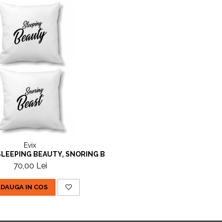
Evix
SLEEPING BEAUTY, SNORING BEAST
70,00 Lei
DAUGA IN COS