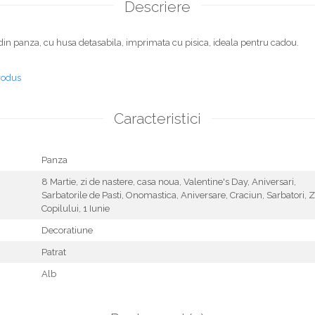
Descriere
din panza, cu husa detasabila, imprimata cu pisica, ideala pentru cadou.
rodus
Caracteristici
Panza
8 Martie,
zi de nastere,
casa noua,
Valentine's Day,
Aniversari,
Sarbatorile de Pasti,
Onomastica,
Aniversare,
Craciun,
Sarbatori,
Z
Copilului,
1 Iunie
Decoratiune
Patrat
Alb