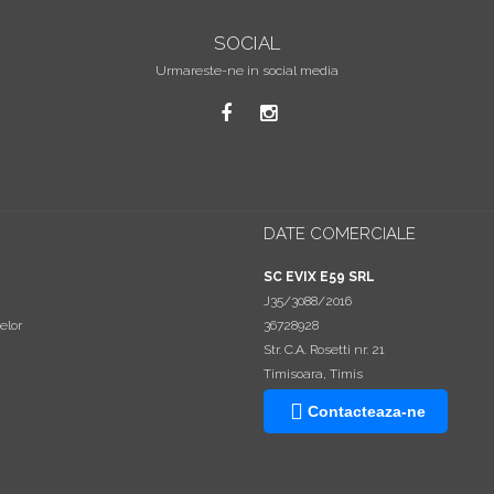
SOCIAL
Urmareste-ne in social media
DATE COMERCIALE
a
SC EVIX E59 SRL
J35/3088/2016
elor
36728928
Str. C.A. Rosetti nr. 21
Timisoara, Timis
Contacteaza-ne