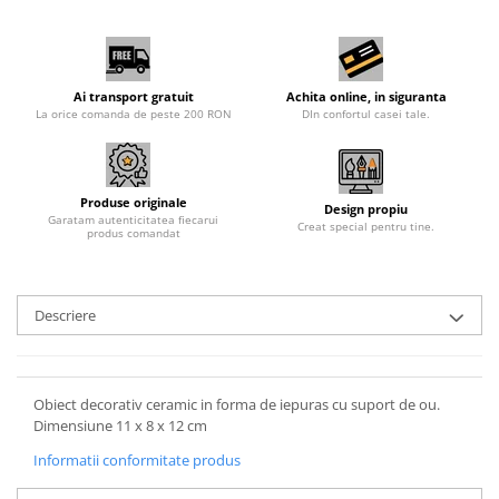
Ai transport gratuit
Achita online, in siguranta
La orice comanda de peste 200 RON
DIn confortul casei tale.
Produse originale
Design propiu
Garatam autenticitatea fiecarui
Creat special pentru tine.
produs comandat
Descriere
Obiect decorativ ceramic in forma de iepuras cu suport de ou.
Dimensiune 11 x 8 x 12 cm
Informatii conformitate produs