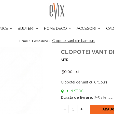
INICE
BIJUTERII
HOME DECO
ACCESORII
CAD
Clopotei vant din bambus
Home /
Home deco /
CLOPOTEI VANT D
MBR
50,00 Lei
Clopotei de vant cu 6 tuburi
1
IN STOC
Durata de livrare:
3-5 zile luc
ADAUG