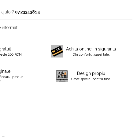
 ajutor?
0723343814
 informatii
gratuit
Achita online, in siguranta
peste 200 RON
DIn confortul casei tale.
inale
Design propiu
fiecarui produs
Creat special pentru tine.
t