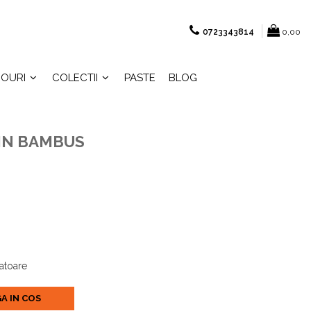
0723343814
0,00
OURI
COLECTII
PASTE
BLOG
IN BAMBUS
ratoare
A IN COS