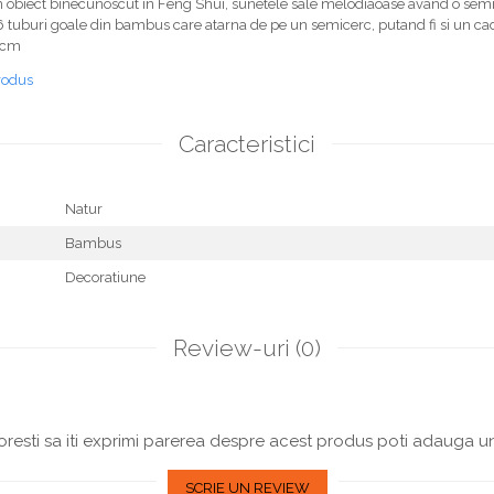
n obiect binecunoscut in Feng Shui, sunetele sale melodiaoase avand o semni
6 tuburi goale din bambus care atarna de pe un semicerc, putand fi si un cad
7 cm
rodus
Caracteristici
Natur
Bambus
Decoratiune
Review-uri
(0)
resti sa iti exprimi parerea despre acest produs poti adauga un
SCRIE UN REVIEW