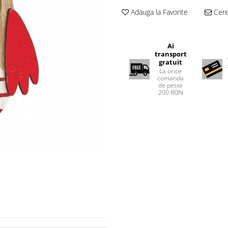
Adauga la Favorite
Cere 
Ai
transport
gratuit
La orice
comanda
de peste
200 RON