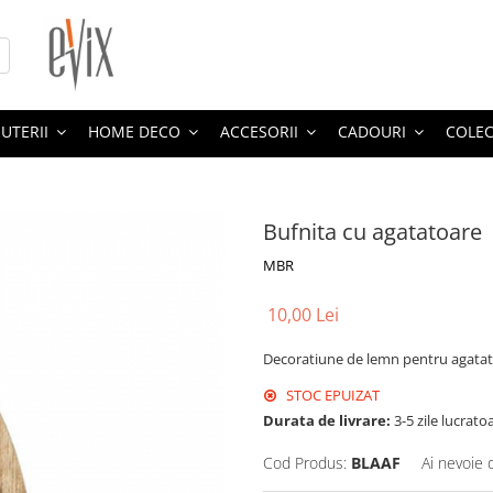
JUTERII
HOME DECO
ACCESORII
CADOURI
COLEC
Bufnita cu agatatoare
MBR
10,00 Lei
Decoratiune de lemn pentru agatat,
STOC EPUIZAT
Durata de livrare:
3-5 zile lucrato
Cod Produs:
BLAAF
Ai nevoie 