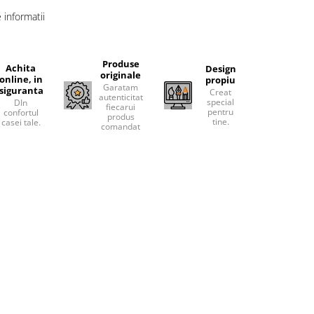
informatii
Produse
Achita
Design
originale
online, in
propiu
Garatam
siguranta
Creat
autenticitatea
special
DIn
fiecarui
pentru
confortul
produs
tine.
casei tale.
comandat