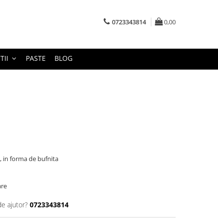
0723343814
0,00
TII
PASTE
BLOG
 in forma de bufnita
are
de ajutor?
0723343814