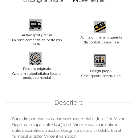
Adauga la Favorite
Cere informatii
Ai transport gratuit
Achita online, in siguranta
La orice comanda de peste 200
DIn confortul casei tale.
RON
Produse originale
Design propiu
Garatam autenticitatea fiecarui
Creat special pentru tine.
produs comandat
Descriere
Cana din portelan cu capac si infuzor metalic „Irises” de V. van
Gogh, cu o capacitate de 430 ml. Vine ambalata in cutie in
cutie decorativa cu acelasi design ca si cana, modelul Irisi al
faimosului pictor Vincent van Gogh.