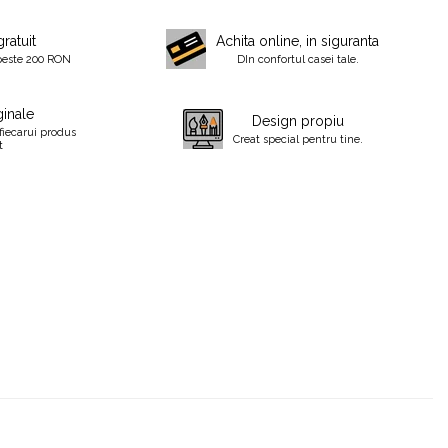
gratuit
Achita online, in siguranta
peste 200 RON
DIn confortul casei tale.
inale
Design propiu
fiecarui produs
Creat special pentru tine.
t