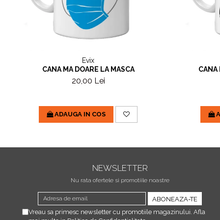
Evix
CANA MA DOARE LA MASCA
CANA 
20,00 Lei
ADAUGA IN COS
A
NEWSLETTER
Nu rata ofertele si promotiile noastre
Vreau sa primesc newsletter cu promotiile magazinului. Afla