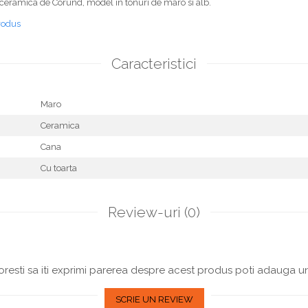
ceramica de Corund, model in tonuri de maro si alb.
rodus
Caracteristici
Maro
Ceramica
Cana
Cu toarta
Review-uri
(0)
resti sa iti exprimi parerea despre acest produs poti adauga un
SCRIE UN REVIEW