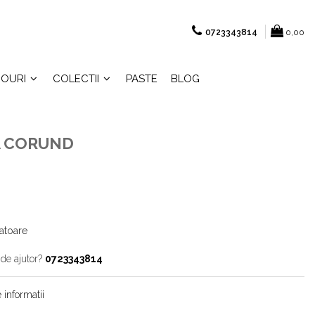
0723343814
0,00
OURI
COLECTII
PASTE
BLOG
A CORUND
ratoare
 de ajutor?
0723343814
 informatii