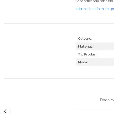
Cana artizanala mica din 
Informatii conformitate p
Culoare:
Material:
Tip Produs:
Model:
Daca do