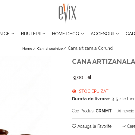
INICE
BIJUTERII
HOME DECO
ACCESORII
CAD
Cana artizanala Corund
Home /
Cani si ceainice /
CANA ARTIZANAL
9,00 Lei
STOC EPUIZAT
Durata de livrare:
3-5 zile luc
Cod Produs:
CRMMT
Ai nevoie
Adauga la Favorite
Cere