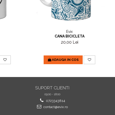
Evix
CANA BICICLETA
20,00 Lei
ADAUGA IN COS
SUPORT CLIENTI
09:00 - 18:00
0723343814
contact@evix.ro