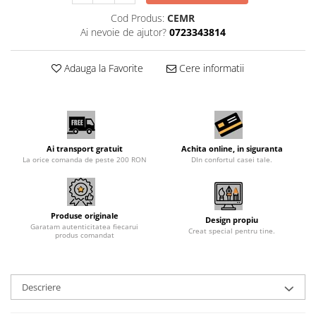
Cod Produs:
CEMR
Ai nevoie de ajutor?
0723343814
Adauga la Favorite
Cere informatii
Ai transport gratuit
Achita online, in siguranta
La orice comanda de peste 200 RON
DIn confortul casei tale.
Produse originale
Design propiu
Garatam autenticitatea fiecarui
Creat special pentru tine.
produs comandat
Descriere