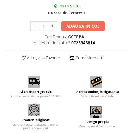
12
IN STOC
Durata de livrare:
1
ADAUGA IN COS
Cod Produs:
GCTPPA
Ai nevoie de ajutor?
0723343814
Adauga la Favorite
Cere informatii
Ai transport gratuit
Achita online, in siguranta
La orice comanda de peste 200 RON
DIn confortul casei tale.
Produse originale
Design propiu
Garatam autenticitatea fiecarui
Creat special pentru tine.
produs comandat