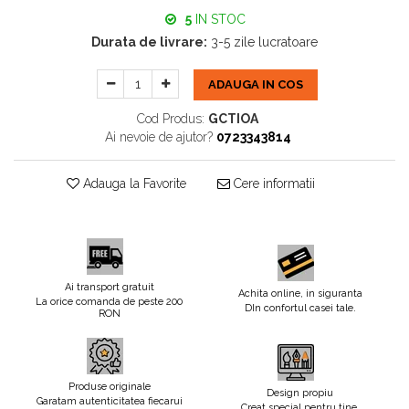
5
IN STOC
Durata de livrare:
3-5 zile lucratoare
ADAUGA IN COS
Cod Produs:
GCTIOA
Ai nevoie de ajutor?
0723343814
Adauga la Favorite
Cere informatii
Ai transport gratuit
Achita online, in siguranta
La orice comanda de peste 200
DIn confortul casei tale.
RON
Produse originale
Design propiu
Garatam autenticitatea fiecarui
Creat special pentru tine.