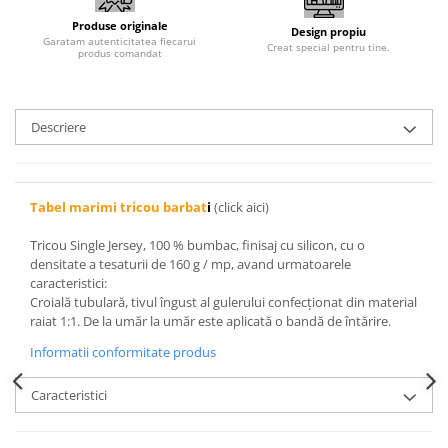
Produse originale
Design propiu
Garatam autenticitatea fiecarui
Creat special pentru tine.
produs comandat
Descriere
Tabel marimi tricou barbat
i
(click aici)
Tricou Single Jersey, 100 % bumbac, finisaj cu silicon, cu o
densitate a tesaturii de 160 g / mp, avand urmatoarele
caracteristici:
Croială tubulară, tivul îngust al gulerului confecționat din material
raiat 1:1. De la umăr la umăr este aplicată o bandă de întărire.
Informatii conformitate produs
Caracteristici