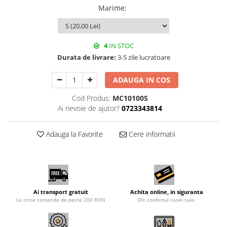
Marime
:
4
IN STOC
Durata de livrare:
3-5 zile lucratoare
ADAUGA IN COS
Cod Produs:
MC10100S
Ai nevoie de ajutor?
0723343814
Adauga la Favorite
Cere informatii
Ai transport gratuit
Achita online, in siguranta
La orice comanda de peste 200 RON
DIn confortul casei tale.