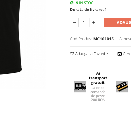
9
IN STOC
Durata de livrare:
1
ADAUG
Cod Produs:
MC10101S
Ai nev
Adauga la Favorite
Cere 
Ai
transport
gratuit
La orice
comanda
de peste
200 RON