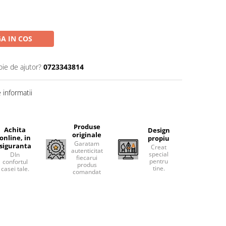
A IN COS
oie de ajutor?
0723343814
informatii
Produse
Achita
Design
originale
online, in
propiu
Garatam
siguranta
Creat
autenticitatea
special
DIn
fiecarui
pentru
confortul
produs
tine.
casei tale.
comandat