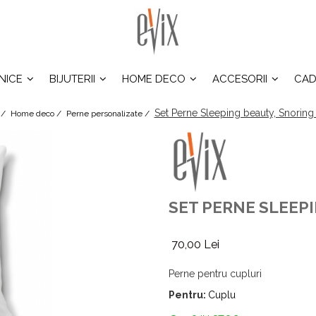
INICE
BIJUTERII
HOME DECO
ACCESORII
CAD
Set Perne Sleeping beauty, Snoring
 /
Home deco /
Perne personalizate /
SET PERNE SLEEP
70,00 Lei
Perne pentru cupluri
Pentru:
Cuplu