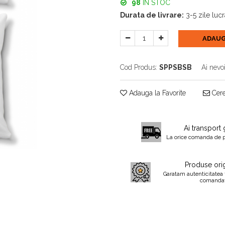
98
IN STOC
Durata de livrare:
3-5 zile luc
ADAUG
Cod Produs:
SPPSBSB
Ai nevo
Adauga la Favorite
Cere
Ai transport 
La orice comanda de 
Produse orig
Garatam autenticitatea 
comanda