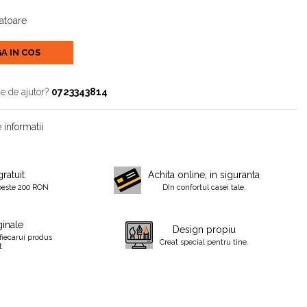
ratoare
A IN COS
ie de ajutor?
0723343814
 informatii
gratuit
Achita online, in siguranta
peste 200 RON
DIn confortul casei tale.
inale
Design propiu
fiecarui produs
Creat special pentru tine.
t