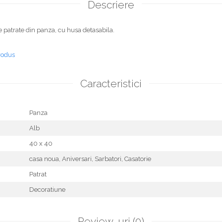
Descriere
 patrate din panza, cu husa detasabila.
rodus
Caracteristici
Panza
Alb
40 x 40
casa noua,
Aniversari,
Sarbatori,
Casatorie
Patrat
Decoratiune
Review-uri
(0)