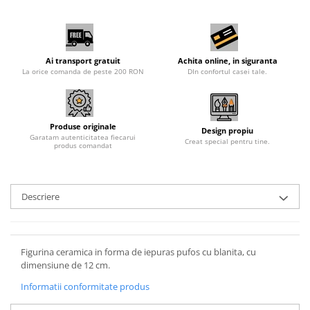
Ai transport gratuit
Achita online, in siguranta
La orice comanda de peste 200 RON
DIn confortul casei tale.
Produse originale
Design propiu
Garatam autenticitatea fiecarui
Creat special pentru tine.
produs comandat
Descriere
Figurina ceramica in forma de iepuras pufos cu blanita, cu
dimensiune de 12 cm.
Informatii conformitate produs