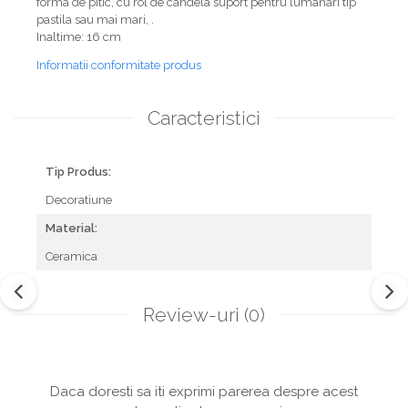
forma de pitic, cu rol de candela suport pentru lumanari tip
pastila sau mai mari, .
Inaltime: 16 cm
Informatii conformitate produs
Caracteristici
Tip Produs:
Decoratiune
Material:
Ceramica
Review-uri
(0)
Daca doresti sa iti exprimi parerea despre acest