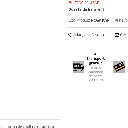
STOC EPUIZAT
Durata de livrare:
1
Cod Produs:
FCGAPAF
Ai nevo
Adauga la Favorite
Cere 
Ai
transport
gratuit
La orice
comanda
de peste
200 RON
 in forma de copilas cu caciulita