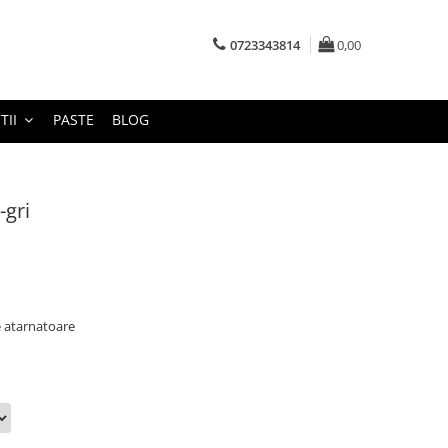
0723343814
0,00
TII
PASTE
BLOG
-gri
e atarnatoare