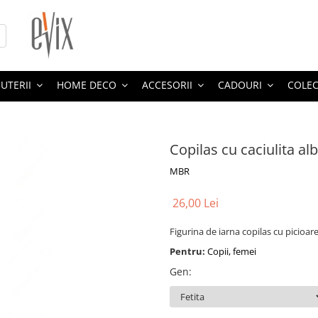
JUTERII
HOME DECO
ACCESORII
CADOURI
COLEC
Copilas cu caciulita alb
MBR
26,00 Lei
Figurina de iarna copilas cu picioar
Pentru:
Copii, femei
Gen
: