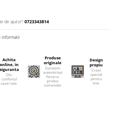
ie de ajutor?
0723343814
informatii
Produse
Achita
Design
originale
online, in
propiu
Garatam
siguranta
Creat
autenticitatea
special
DIn
fiecarui
pentru
confortul
produs
tine.
casei tale.
comandat