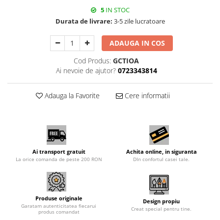
5
IN STOC
Durata de livrare:
3-5 zile lucratoare
ADAUGA IN COS
Cod Produs:
GCTIOA
Ai nevoie de ajutor?
0723343814
Adauga la Favorite
Cere informatii
Ai transport gratuit
Achita online, in siguranta
La orice comanda de peste 200 RON
DIn confortul casei tale.
Produse originale
Design propiu
Garatam autenticitatea fiecarui
Creat special pentru tine.
produs comandat