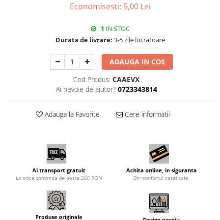
Economisesti:
5,00
Lei
1
IN STOC
Durata de livrare:
3-5 zile lucratoare
ADAUGA IN COS
Cod Produs:
CAAEVX
Ai nevoie de ajutor?
0723343814
Adauga la Favorite
Cere informatii
Ai transport gratuit
Achita online, in siguranta
La orice comanda de peste 200 RON
DIn confortul casei tale.
Produse originale
Design propiu