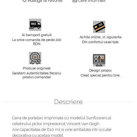
Adauga la Favorite
Cere informatii
Ai transport gratuit
Achita online, in siguranta
La orice comanda de peste 200
DIn confortul casei tale.
RON
Produse originale
Design propiu
Garatam autenticitatea fiecarui
Creat special pentru tine.
produs comandat
Descriere
Cana de portelan imprimata cu modelul Sunflowers al
celebrului pictor impresionist Vincent Van Gogh.
Are capacitatea de 610 ml si vine ambalata intr-o cutie
decorativa cu acelasi model.